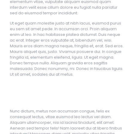
elementum vitae, vulputate aliquam euismod quam
interdum velit esse cillum dolore eu fugiat nulla pariatur
sed do eiusmod tempor incididunt.
Ut eget quam molestie justo at nibh lacus, euismod purus
eu sem sit amet pede. In accumsan orci. Proin aliquam
enim ut leo. In hac habitasse platea dictumst. Duis neque
ac erat. Integer eros vulputate at, bibendum vel, wisi.
Mauris eros diam magna neque, fringilla et, erat. Sed eros.
Mauris aliquet quis, justo. Vivamus posuere dui. In congue
fringilla id, elementum eleifend, ligula. Ut eget magna.
Donec tempus nulla. Aliquam gravida eros sagittis
malesuada. Donec nonummy, mi. Donec in faucibus ligula.
Ut sit amet, sodales dui at metus.
Nunc dictum, metus non accumsan congue, felis ex
consequat lectus, vitae euismod leo lectus vel diam.
Aliquam ullamcorper, nisi id lacinia tincidunt, elit amet.
Aenean sed tempor felis! Nam laoreet dui at libero finibus
interdum! Maecenas diam velit, molestie vitae fringilla.